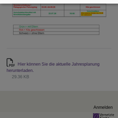
Hier können Sie die aktuelle Jahresplanung
herunterladen.
29.36 KB
Benutzermenü
Anmelden