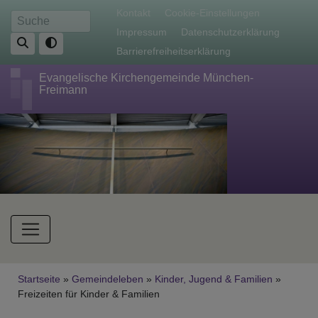
Direkt
Fußbereichsmenü
Kontakt
Cookie-Einstellungen
Suche
zum
Impressum
Datenschutzerklärung
Inhalt
Barrierefreiheitserklärung
Evangelische Kirchengemeinde München-
Freimann
Hauptnavigation
Breadcrumb
Startseite
Gemeindeleben
Kinder, Jugend & Familien
Freizeiten für Kinder & Familien