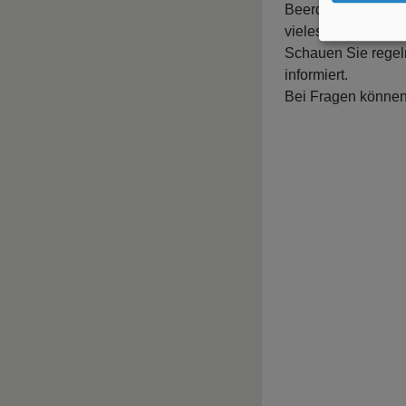
Beerdigungen, komm
vieles, vieles mehr
Schauen Sie regel
informiert.
Bei Fragen können