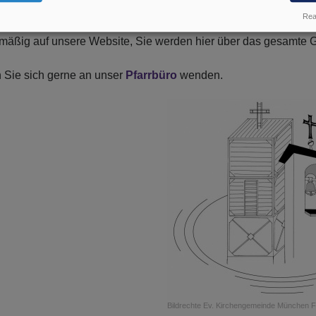
unikative Angebote für die Generation 60plus, tolle Freizeiten
Real
.
mäßig auf unsere Website, Sie werden hier über das gesamte
 Sie sich gerne an unser
Pfarrbüro
wenden.
Bildrechte
Ev. Kirchengemeinde München 