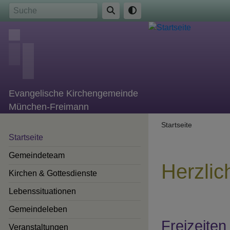
Direkt
Suche
zum
Inhalt
Evangelische Kirchengemeinde
München-Freimann
Breadcr
Startseite
Startseite
Gemeindeteam
Herzli
Kirchen & Gottesdienste
Lebenssituationen
Gemeindeleben
Freizeiten
Hauptnavigation
Veranstaltungen