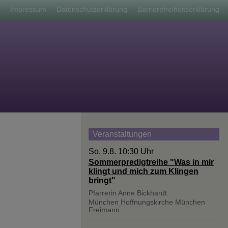
nü
Impressum
Datenschutzerklärung
Barrierefreiheitserklärung
Veranstaltungen
So, 9.8. 10:30 Uhr
Sommerpredigtreihe "Was in mir
klingt und mich zum Klingen
bringt"
Pfarrerin Anne Bickhardt
München
Hoffnungskirche München
Freimann