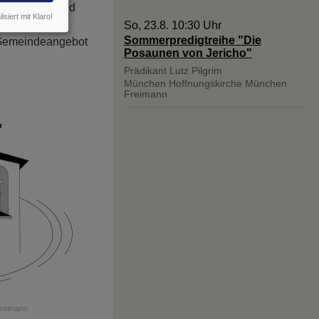
 für Kinder und
isiert mit Klaro!
So, 23.8. 10:30 Uhr
Sommerpredigtreihe "Die
 Gemeindeangebot
Posaunen von Jericho"
Prädikant Lutz Pilgrim
München
Hoffnungskirche München
Freimann
Freimann